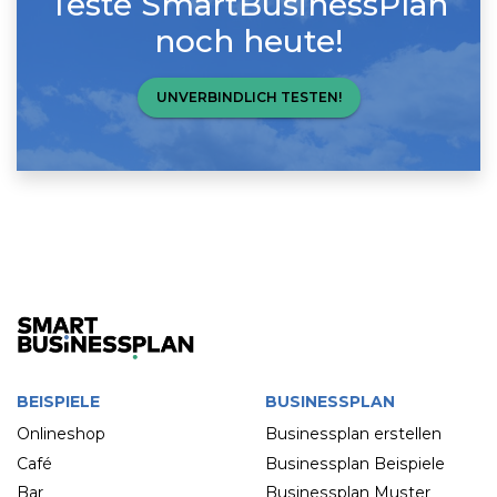
Teste SmartBusinessPlan
noch heute!
UNVERBINDLICH TESTEN!
BEISPIELE
BUSINESSPLAN
Onlineshop
Businessplan erstellen
Café
Businessplan Beispiele
Bar
Businessplan Muster