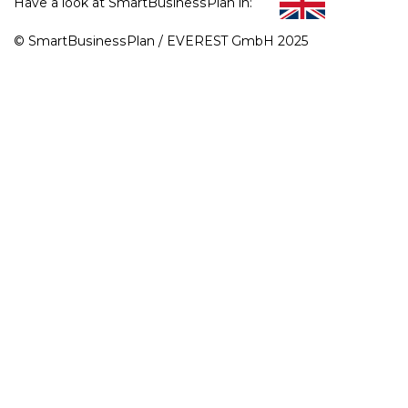
Have a look at SmartBusinessPlan in:
© SmartBusinessPlan / EVEREST GmbH 2025