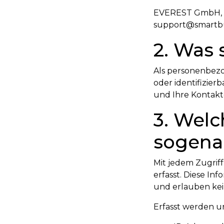
EVEREST GmbH, D
support@smartbu
2. Was
Als personenbezog
oder identifizie
und Ihre Kontakt
3. Welc
sogena
Mit jedem Zugrif
erfasst. Diese In
und erlauben kei
Erfasst werden un