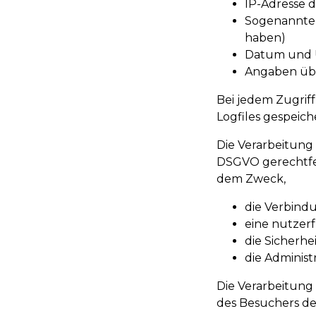
IP-Adresse 
Sogenannte R
haben)
Datum und U
Angaben übe
Bei jedem Zugrif
Logfiles gespeich
Die Verarbeitung 
DSGVO gerechtfer
dem Zweck,
die Verbind
eine nutzer
die Sicherhe
die Administ
Die Verarbeitung
des Besuchers de