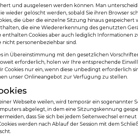
chert und ausgelesen werden können. Man unterscheid
die wieder gelöscht werden, sobald Sie ihren Browser s
ies, die über die einzelne Sitzung hinaus gespeichert 
halten, die eine Wiedererkennung des genutzten Gerä
e enthalten Cookies aber auch lediglich Informationen
e nicht personenbeziehbar sind.
es in Übereinstimmung mit den gesetzlichen Vorschrif
weit erforderlich, holen wir Ihre entsprechende Einwill
r Cookies nur ein, wenn diese unbedingt erforderlich sind
en unser Onlineangebot zur Verfügung zu stellen.
ookies
einer Webseite weilen, wird temporär ein sogenannter S
omputers abgelegt, in dem eine Sitzungskennung gespe
vermeiden, dass Sie sich bei jedem Seitenwechsel erneu
Cookies werden nach Ablauf der Session mit dem Schlie
scht.