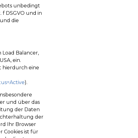
ebots unbedingt
it. f DSGVO und in
 und die
 Load Balancer,
USA, ein.
t hierdurch eine
tus=Active
).
 insbesondere
ter und über das
eitung der Daten
echterhaltung der
rd Ihr Browser
Cookies ist für