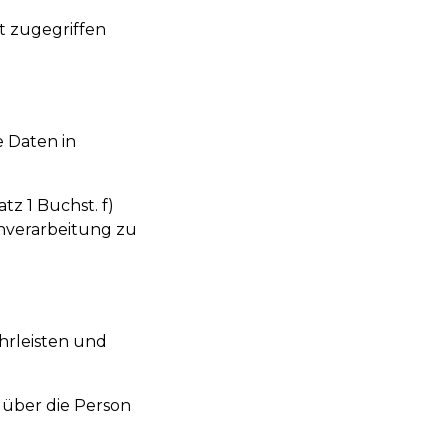
t zugegriffen
e Daten in
tz 1 Buchst. f)
enverarbeitung zu
hrleisten und
 über die Person