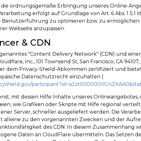
ür die ordnungsgemäße Erbringung unseres Online-Ang
Verarbeitung erfolgt auf Grundlage von Art. 6 Abs. 1 S.1 l
e Benutzerführung zu optimieren bzw. zu ermöglichen
rer Webseite anzupassen.
ancer & CDN
o genanntes "Content Delivery Network" (CDN) und einen
udflare, Inc., 101 Townsend St, San Francisco, CA 94107, 
ter dem Privacy-Shield-Abkommen zertifiziert und biete
ropäische Datenschutzrecht einzuhalten (
acyshield.gov/participant?id=a2zt0000000GnZKAA0&sta
ienst, mit dessen Hilfe Inhalte unseres Onlineangebotes,
en, wie Grafiken oder Skripte mit Hilfe regional verteil
ener Server, schneller ausgeliefert werden. Die Verarb
gt alleine zu den vorgenannten Zwecken und der Aufr
unktionsfähigkeit des CDN. In diesem Zusammenhang wi
ogene Daten an CloudFlare übermitteln. Das Setzen der 