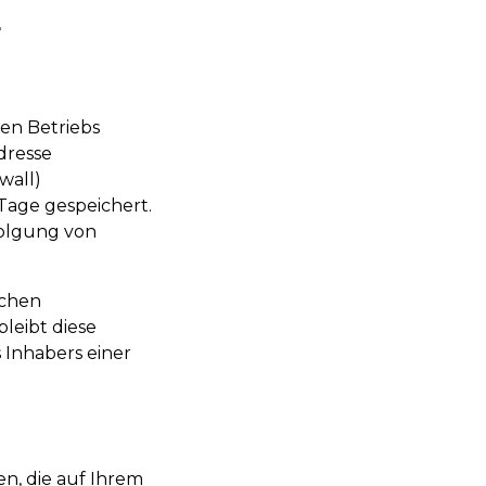
r
en Betriebs
dresse
wall)
 Tage gespeichert.
folgung von
uchen
leibt diese
 Inhabers einer
en, die auf Ihrem