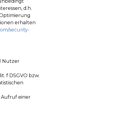
unbedingt
eressen, d.h.
e Optimierung
tionen erhalten
com/security-
d Nutzer
lit. f DSGVO bzw.
tistischen
.
Aufruf einer