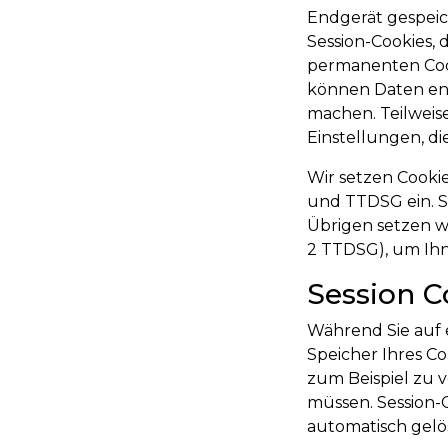
Endgerät gespei
Session-Cookies, 
permanenten Cook
können Daten ent
machen. Teilweis
Einstellungen, di
Wir setzen Cooki
und TTDSG ein. So
Übrigen setzen wi
2 TTDSG), um Ihn
Session C
Während Sie auf 
Speicher Ihres C
zum Beispiel zu 
müssen. Session-
automatisch gelö