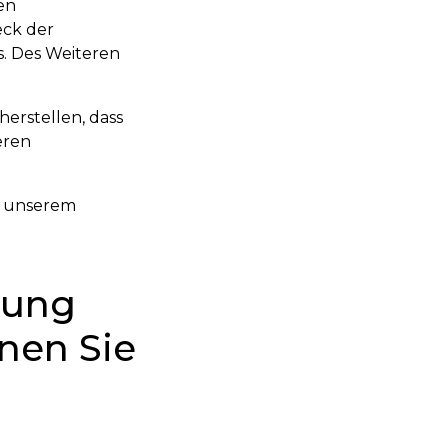
en
eck der
. Des Weiteren
erstellen, dass
eren
t unserem
itung
nen Sie