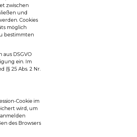
et zwischen
chließen und
werden. Cookies
ts möglich
 zu bestimmten
ten aus DSGVO
igung ein. Im
 (§ 25 Abs. 2 Nr.
ession-Cookie im
ichert wird, um
t anmelden
ßen des Browsers