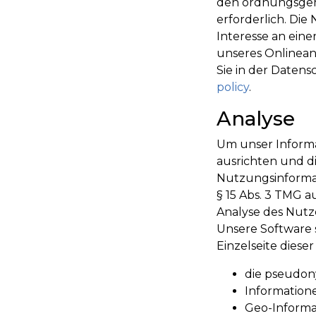
den ordnungsgem
erforderlich. Die
Interesse an eine
unseres Onlineang
Sie in der Daten
policy
.
Analyse
Um unser Informa
ausrichten und di
Nutzungsinformati
§ 15 Abs. 3 TMG a
Analyse des Nutz
Unsere Software 
Einzelseite dies
die pseudon
Information
Geo-Informa