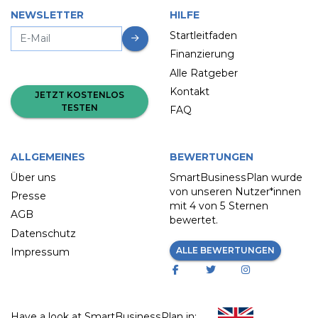
NEWSLETTER
HILFE
Startleitfaden
Finanzierung
Alle Ratgeber
Kontakt
JETZT KOSTENLOS
TESTEN
FAQ
ALLGEMEINES
BEWERTUNGEN
Über uns
SmartBusinessPlan wurde
von unseren Nutzer*innen
Presse
mit
4 von 5 Sternen
AGB
bewertet.
Datenschutz
ALLE BEWERTUNGEN
Impressum
Have a look at SmartBusinessPlan in: