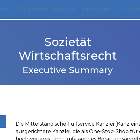
sen
Erfolgreiche Beispiele
Newsletter
Für Ber
Sozietät
Wirtschaftsrecht
Executive Summary
Die Mittelständische Fullservice Kanzlei [Kanzleina
ausgerichtete Kanzlei, die als One-Stop-Shop fü
hochwertiges und umfassendes Beratungsangebot