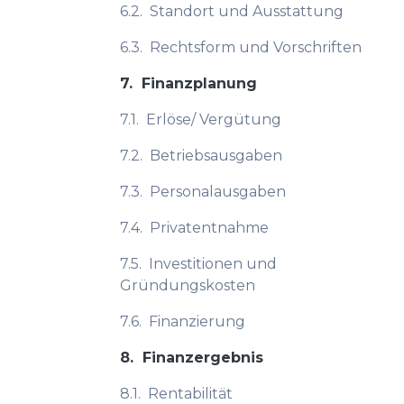
6.2.
Standort und Ausstattung
6.3.
Rechtsform und Vorschriften
7.
Finanzplanung
7.1.
Erlöse/ Vergütung
7.2.
Betriebsausgaben
7.3.
Personalausgaben
7.4.
Privatentnahme
7.5.
Investitionen und
Gründungskosten
7.6.
Finanzierung
8.
Finanzergebnis
8.1.
Rentabilität