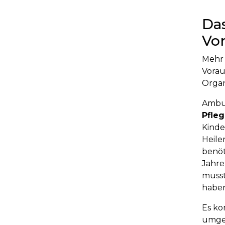
Das
Vo
Mehr 
Vorau
Organ
Ambul
Pfleg
Kinde
Heile
benöt
Jahre
musst
haben
Es ko
umgeh