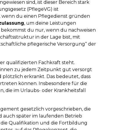
gewiesen sind, ist dieser Bereich stark
ungsgesetz (PflegeVG) ist
, wenn du einen Pflegedienst gründen
zulassung
, um deine Leistungen
g bekommst du nur, wenn du nachweisen
häftsstruktur in der Lage bist, mit
tschaftliche pflegerische Versorgung“ der
r qualifizierten Fachkraft steht.
innen zu jedem Zeitpunkt gut versorgt
ötzlich erkrankt. Das bedeutet, dass
ertreten können. Insbesondere für die
, die im Urlaubs- oder Krankheitsfall
gement gesetzlich vorgeschrieben, die
d auch später im laufenden Betrieb
ie Qualifikation und die Fortbildung
enstes, auf das Pflegekonzept, die