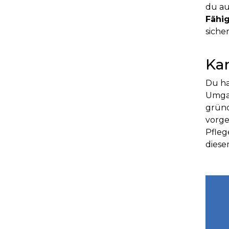
du au
Fähi
siche
Ka
Du ha
Umgan
gründ
vorge
Pfleg
diese