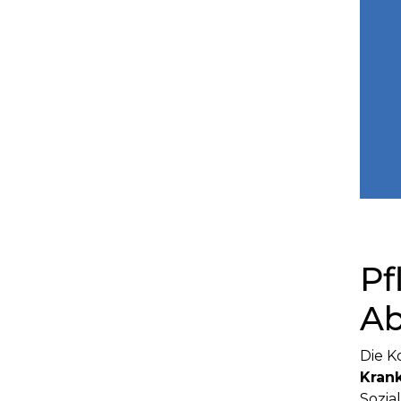
Pf
A
Die K
Kran
Sozia