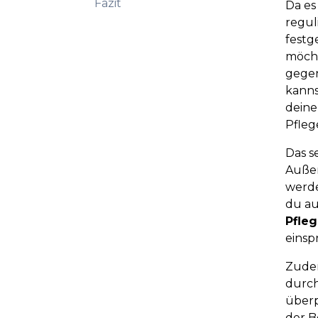
Fazit
Da es
regul
festg
möcht
gegen
kanns
deine
Pfleg
Das s
Außer
werde
du au
Pfleg
einsp
Zudem
durch
überp
der B