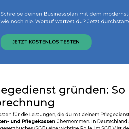
Schreibe deinen Businessplan mit dem modernsten
wie noch nie. Worauf wartest du? Jetzt durchstart
JETZT KOSTENLOS TESTEN
legedienst gründen: So
brechnung
osten für die Leistungen, die du mit deinem Pflegediens
ken- und Pflegekassen
übernommen. In Deutschland sp
lgesetzbuches (SGB) eine wichtige Rolle. Im SGB V ist d