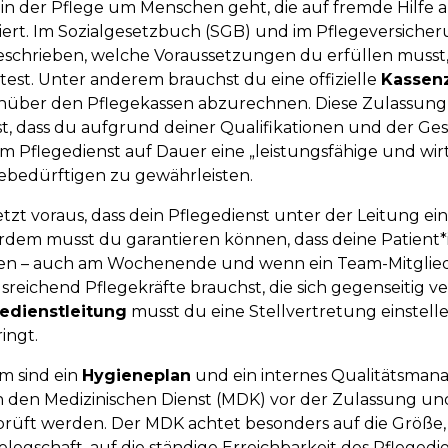
 in der Pflege um Menschen geht, die auf fremde Hilfe an
iert. Im Sozialgesetzbuch (SGB) und im Pflegeversicher
eschrieben, welche Voraussetzungen du erfüllen musst
est. Unter anderem brauchst du eine offizielle
Kassen
über den Pflegekassen abzurechnen. Diese Zulassun
t, dass du aufgrund deiner Qualifikationen und der Gesc
m Pflegedienst auf Dauer eine „leistungsfähige und wir
ebedürftigen zu gewährleisten.
etzt voraus, dass dein Pflegedienst unter der Leitung eine
dem musst du garantieren können, dass deine Patient*
n – auch am Wochenende und wenn ein Team-Mitglied pl
sreichend Pflegekräfte brauchst, die sich gegenseitig v
edienstleitung
musst du eine Stellvertretung einstellen
ringt.
 sind ein
Hygieneplan
und ein internes Qualitätsmana
 den Medizinischen Dienst (MDK) vor der Zulassung un
rüft werden. Der MDK achtet besonders auf die Größe, d
elegschaft, auf die ständige Erreichbarkeit des Pflegedi