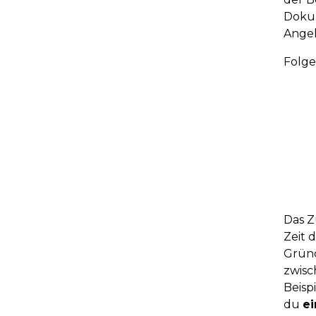
Dokum
Ange
Folge
Das Z
Zeit 
Gründ
zwisc
Beisp
du
e