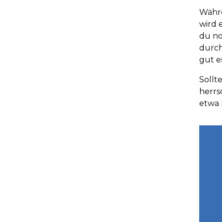
Währe
wird 
du no
durch
gut e
Sollt
herrs
etwa 