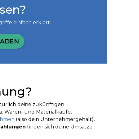
ssen?
iffe einfach erklärt.
OADEN
anung?
ürlich deine zukünftigen
a. Waren- und Materialkäufe,
nahmen
(also dein Unternehmergehalt),
zahlungen
finden sich deine Umsätze,