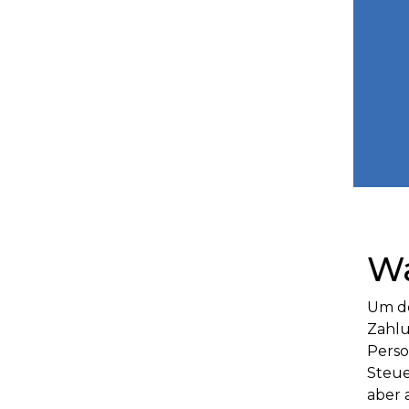
Wa
Um de
Zahl
Perso
Steue
aber 