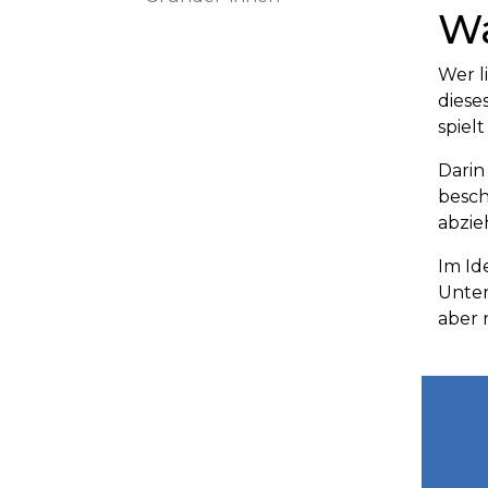
Wa
Wer l
diese
spiel
Darin
besch
abzie
Im Id
Unter
aber n