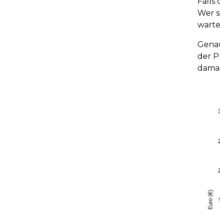
Falls
Wer s
warte
Genau
der P
damal