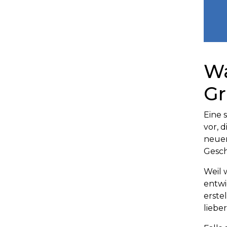
Wa
Gr
Eine 
vor, 
neuen
Gesch
Weil 
entwi
erste
liebe