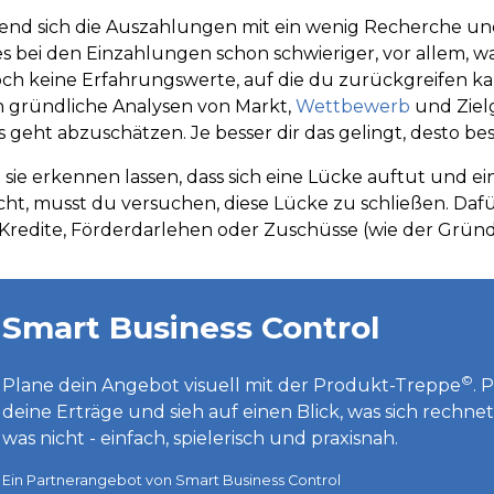
nd sich die Auszahlungen mit ein wenig Recherche und
es bei den Einzahlungen schon schwieriger, vor allem, w
ch keine Erfahrungswerte, auf die du zurückgreifen kanns
 gründliche Analysen von Markt,
Wettbewerb
und Ziel
s geht abzuschätzen. Je besser dir das gelingt, desto be
e sie erkennen lassen, dass sich eine Lücke auftut und 
cht, musst du versuchen, diese Lücke zu schließen. Dafü
Kredite, Förderdarlehen oder Zuschüsse (wie der Gründ
Smart Business Control
©
Plane dein Angebot visuell mit der Produkt-Treppe
. 
deine Erträge und sieh auf einen Blick, was sich rechne
was nicht - einfach, spielerisch und praxisnah.
Ein Partnerangebot von Smart Business Control