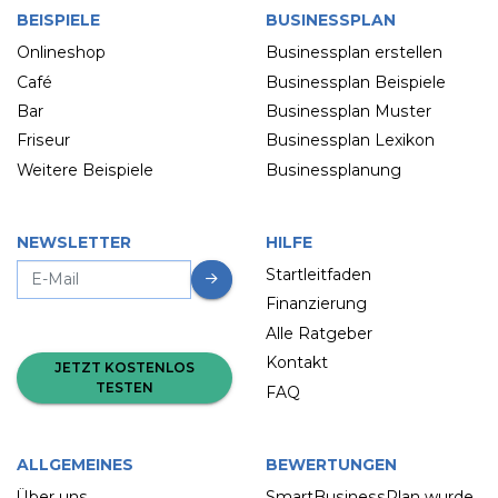
BEISPIELE
BUSINESSPLAN
Onlineshop
Businessplan erstellen
Café
Businessplan Beispiele
Bar
Businessplan Muster
Friseur
Businessplan Lexikon
Weitere Beispiele
Businessplanung
NEWSLETTER
HILFE
Startleitfaden
Finanzierung
Alle Ratgeber
Kontakt
JETZT KOSTENLOS
TESTEN
FAQ
ALLGEMEINES
BEWERTUNGEN
Über uns
SmartBusinessPlan wurde