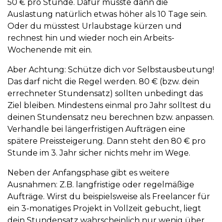
50 € pro Stunde. Dafür müsste dann die
Auslastung natürlich etwas höher als 10 Tage sein.
Oder du müsstest Urlaubstage kürzen und
rechnest hin und wieder noch ein Arbeits-
Wochenende mit ein.
Aber Achtung: Schütze dich vor Selbstausbeutung!
Das darf nicht die Regel werden. 80 € (bzw. dein
errechneter Stundensatz) sollten unbedingt das
Ziel bleiben. Mindestens einmal pro Jahr solltest du
deinen Stundensatz neu berechnen bzw. anpassen.
Verhandle bei längerfristigen Aufträgen eine
spätere Preissteigerung. Dann steht den 80 € pro
Stunde im 3. Jahr sicher nichts mehr im Wege.
Neben der Anfangsphase gibt es weitere
Ausnahmen: Z.B. langfristige oder regelmäßige
Aufträge. Wirst du beispielsweise als Freelancer für
ein 3-monatiges Projekt in Vollzeit gebucht, liegt
dein Stundensatz wahrscheinlich nur wenig über