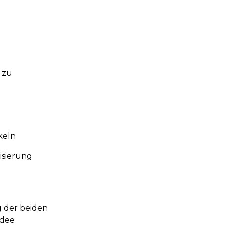
 zu
keln
isierung
 der beiden
idee