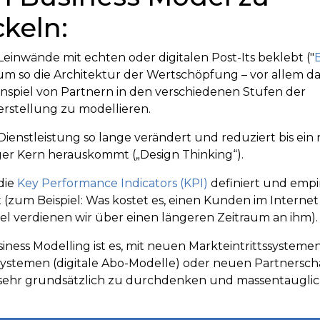
keln:
einwände mit echten oder digitalen Post-Its beklebt ("
 um so die Architektur der Wertschöpfung – vor allem da
piel von Partnern in den verschiedenen Stufen der
erstellung zu modellieren.
Dienstleistung so lange verändert und reduziert bis ein
iger Kern herauskommt („Design Thinking“).
die
Key Performance Indicators (KPI)
definiert und empi
 (zum Beispiel: Was kostet es, einen Kunden im Interne
iel verdienen wir über einen längeren Zeitraum an ihm).
siness Modelling ist es, mit neuen Markteintrittssysteme
stemen (digitale Abo-Modelle) oder neuen Partnersch
sehr grundsätzlich zu durchdenken und massentauglich 