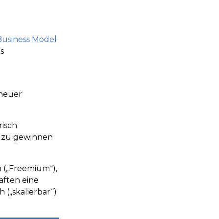
Business Model
s
 neuer
risch
t zu gewinnen
n („Freemium“),
aften eine
(„skalierbar“)