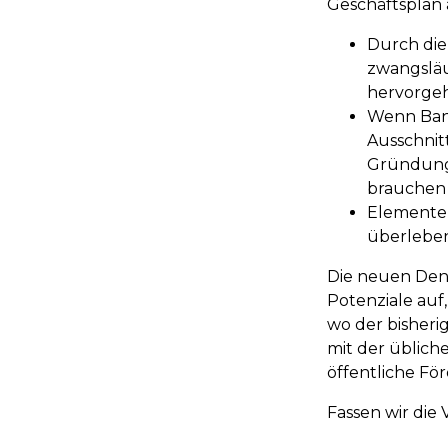
Geschäftsplan 
Durch die
zwangsläu
hervorgeh
Wenn Bank
Ausschnit
Gründung 
brauchen
Elemente 
überleben
Die neuen Den
Potenziale auf
wo der bisheri
mit der üblich
öffentliche Fö
Fassen wir die