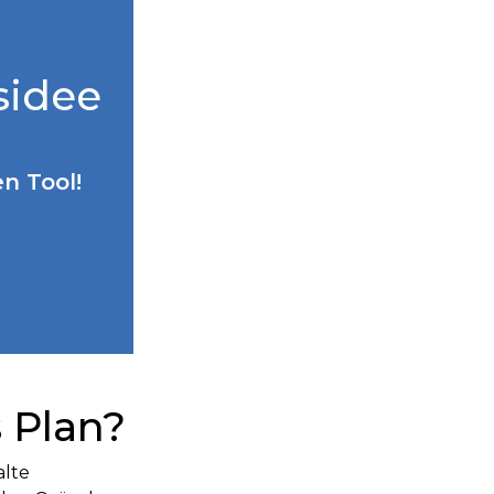
sidee
n Tool!
 Plan?
alte