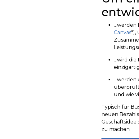
entwic
…werden L
Canvas
"),
Zusammens
Leistungs
…wird die 
einzigart
…werden 
überprüft
und wie v
Typisch für Bu
neuen Bezahlsy
Geschäftsidee 
zu machen.