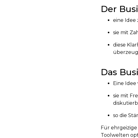
Der Busi
eine Idee
sie mit Za
diese Kla
überzeuge
Das Busi
Eine Idee
sie mit F
diskutier
so die St
Für ehrgeizig
Toolwelten opt