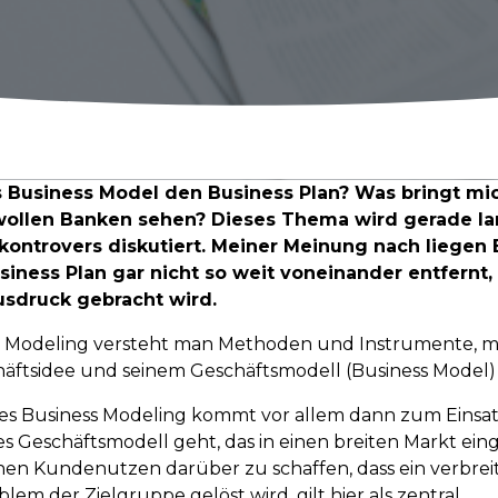
 Business Model den Business Plan? Was bringt mi
wollen Banken sehen? Dieses Thema wird gerade la
kontrovers diskutiert. Meiner Meinung nach liegen 
iness Plan gar nicht so weit voneinander entfernt,
sdruck gebracht wird.
s Modeling versteht man Methoden und Instrumente, 
häftsidee und seinem Geschäftsmodell (Business Model)
es Business Modeling kommt vor allem dann zum Einsa
s Geschäftsmodell geht, das in einen breiten Markt ein
inen Kundenutzen darüber zu schaffen, dass ein verbreit
em der Zielgruppe gelöst wird, gilt hier als zentral.