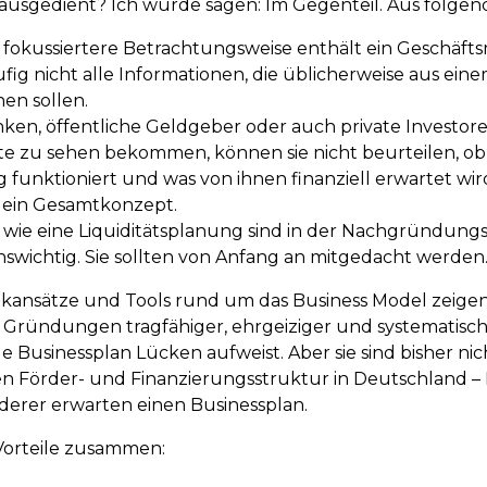
ausgedient? Ich würde sagen: Im Gegenteil. Aus folge
 fokussiertere Betrachtungsweise enthält ein Geschäft
fig nicht alle Informationen, die üblicherweise aus ein
en sollen.
en, öffentliche Geldgeber oder auch private Investor
te zu sehen bekommen, können sie nicht beurteilen, ob
funktioniert und was von ihnen finanziell erwartet wird
 ein Gesamtkonzept.
wie eine Liquiditätsplanung sind in der Nachgründung
swichtig. Sie sollten von Anfang an mitgedacht werden
kansätze und Tools rund um das Business Model zeigen
, Gründungen tragfähiger, ehrgeiziger und systematisc
ge Businessplan Lücken aufweist. Aber sie sind bisher ni
en Förder- und Finanzierungsstruktur in Deutschland 
rderer erwarten einen Businessplan.
 Vorteile zusammen: