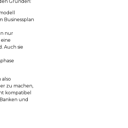
nden Gründen:
smodell
em Businessplan
en nur
 eine
. Auch sie
sphase
.
 also
her zu machen,
cht kompatibel
– Banken und