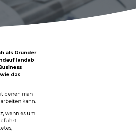
ch als Gründer
ndauf landab
Business
 wie das
mit denen man
 arbeiten kann.
tz, wenn es um
geführt
etes,