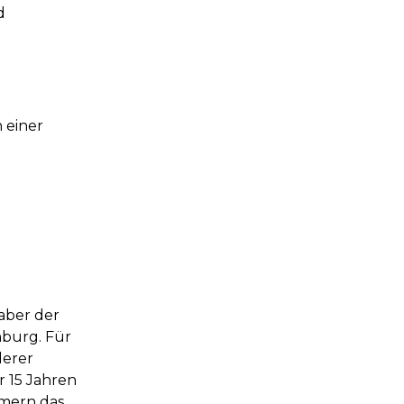
d
 einer
aber der
burg. Für
derer
 15 Jahren
mern das