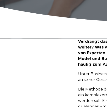
Verdrängt das
weiter? Was 
von Experten 
Model und Bus
häufig zum Au
Unter Busines
an seiner Gesc
Die Methode d
ein komplexere
werden soll. E
quälendes Probl