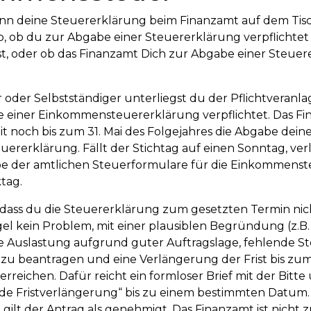
 wann deine Steuererklärung beim Finanzamt auf dem Tis
, ob du zur Abgabe einer Steuererklärung verpflichtet b
ibst, oder ob das Finanzamt Dich zur Abgabe einer Steue
r oder Selbstständiger unterliegst du der Pflichtveranla
e einer Einkommensteuererklärung verpflichtet. Das F
it noch bis zum 31. Mai des Folgejahres die Abgabe dein
rerklärung. Fällt der Stichtag auf einen Sonntag, verl
be der amtlichen Steuerformulare für die Einkommenst
tag.
 dass du die Steuererklärung zum gesetzten Termin nicht
egel kein Problem, mit einer plausiblen Begründung (z.B
e Auslastung aufgrund guter Auftragslage, fehlende S
 zu beantragen und eine Verlängerung der Frist bis zum
rreichen. Dafür reicht ein formloser Brief mit der Bitte
nde Fristverlängerung“ bis zu einem bestimmten Datum. 
ilt der Antrag als genehmigt. Das Finanzamt ist nicht z