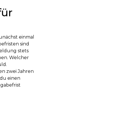
für
unächst einmal
efristen sind
eldung stets
ben. Welcher
ld.
en zwei Jahren
 du einen
gabefrist