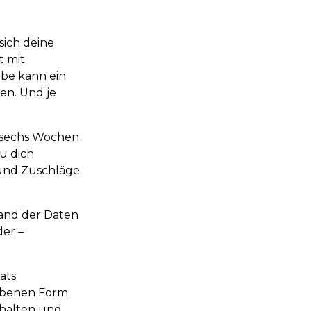
sich deine
t mit
be kann ein
en. Und je
u sechs Wochen
du dich
und Zuschläge
hand der Daten
der –
ats
ebenen Form.
nhalten und