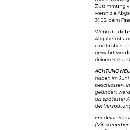
Zustimmung ver
wenn die Abgab
31.05. beim Fi
Wenn du dich v
Abgabefrist au
eine Fristverl
gewährt werde
deinen Steuerb
ACHTUNG NEUE
haben im Juni 
beschlossen, i
geändert werde
als spätester
der Verspätung
Für deine Steu
(Mit Steuerber