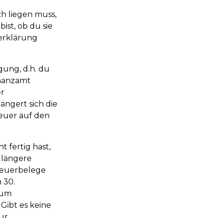
ch liegen muss,
ist, ob du sie
rerklärung
gung, d.h. du
inanzamt
er
ängert sich die
euer auf den
 fertig hast,
. längere
teuerbelege
 30.
 um
Gibt es keine
ur