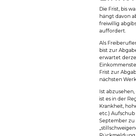
Die Frist, bis
hängt davon ab
freiwillig abg
auffordert.
Als Freiberufle
bist zur Abgab
erwartet derze
Einkommensteue
Frist zur Abga
nächsten Werk
Ist abzusehen,
ist es in der R
Krankheit, hoh
etc.) Aufschub
September zu e
„stillschweige
Rückmeldung, g