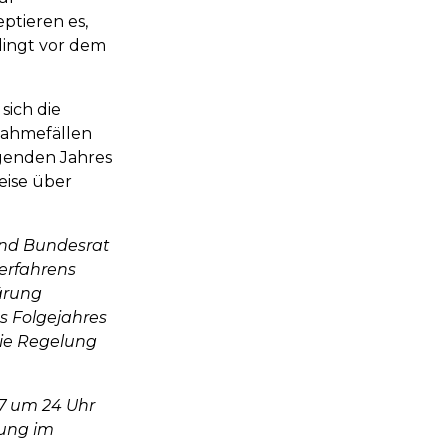
ptieren es,
dingt vor dem
sich die
nahmefällen
lgenden Jahres
eise über
und Bundesrat
erfahrens
ärung
s Folgejahres
die Regelung
17 um 24 Uhr
rung im