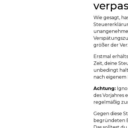
verpas
Wie gesagt, ha
Steuererklärun
unangenehmen 
Verspätungszus
größer der Verz
Erstmal erhäl
Zeit, deine Ste
unbedingt hal
nach eigenem 
Achtung:
Igno
des Vorjahres 
regelmäßig zum
Gegen diese St
begründeten Ei
Das solltest d