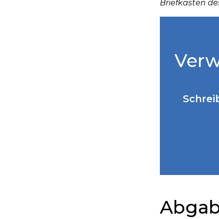
Briefkasten de
Verw
Schrei
Abgabe