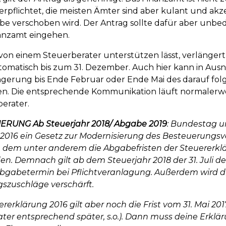
pflichtet, die meisten Ämter sind aber kulant und akze
e verschoben wird. Der Antrag sollte dafür aber unbe
nanzamt eingehen.
on einem Steuerberater unterstützen lässt, verlängert 
tomatisch bis zum 31. Dezember. Auch hier kann in Aus
ängerung bis Ende Februar oder Ende Mai des darauf fo
n. Die entsprechende Kommunikation läuft normalerw
erater.
RUNG Ab Steuerjahr 2018/ Abgabe 2019
: Bundestag 
2016 ein Gesetz zur Modernisierung des Besteuerungsv
n dem unter anderem die Abgabefristen der Steuererkl
n. Demnach gilt ab dem Steuerjahr 2018 der 31. Juli de
 Abgabetermin bei Pflichtveranlagung. Außerdem wird 
szuschläge verschärft.
ererklärung 2016 gilt aber noch die Frist vom 31. Mai 20
ater entsprechend später, s.o.). Dann muss deine Erklä