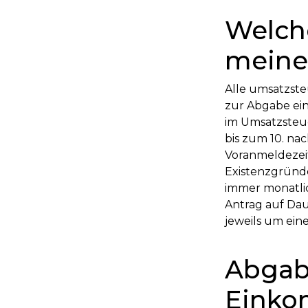
Welche
meine
Alle umsatzste
zur Abgabe ein
im Umsatzsteu
bis zum 10. na
Voranmeldezeit
Existenzgründ
immer monatlic
Antrag auf Dau
jeweils um ein
Abgabe
Einko