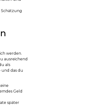
e Schätzung
en
ich werden.
 du ausreichend
du als
 – und das du
keine
remdes Geld
ate später