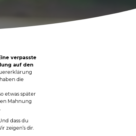
Eine verpasste
ndung auf den
euererklärung
 haben die
n
o etwas später
rsten Mahnung
.
 Und dass du
 zeigen’s dir.