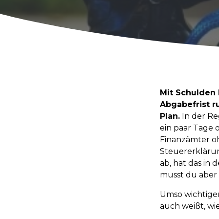
Mit Schulden 
Abgabefrist r
Plan.
In der Re
ein paar Tage 
Finanzämter o
Steuererklärun
ab, hat das in
musst du aber
Umso wichtiger
auch weißt, wi