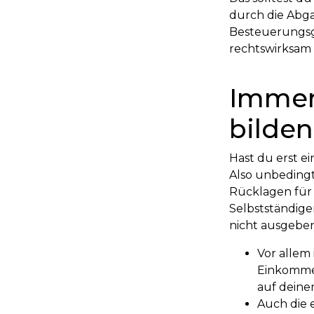
durch die Abga
Besteuerungsgr
rechtswirksam 
Immer
bilden
Hast du erst e
Also unbedingt
Rücklagen für 
Selbstständige
nicht ausgeben
Vor allem 
Einkommen
auf deine
Auch die 