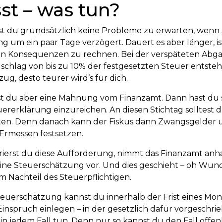
st – was tun?
st du grundsätzlich keine Probleme zu erwarten, wenn 
g um ein paar Tage verzögert. Dauert es aber länger, is
Konsequenzen zu rechnen. Bei der verspäteten Abga
chlag von bis zu 10% der festgesetzten Steuer entsteh
ug, desto teurer wird’s für dich.
tst du aber eine Mahnung vom Finanzamt. Dann hast d
uererklärung einzureichen. An diesen Stichtag solltest 
ten. Denn danach kann der Fiskus dann Zwangsgelder 
Ermessen festsetzen.
rierst du diese Aufforderung, nimmt das Finanzamt an
eine Steuerschätzung vor. Und dies geschieht – oh Wun
 Nachteil des Steuerpflichtigen.
euerschätzung kannst du innerhalb der Frist eines Mon
nspruch einlegen – in der gesetzlich dafür vorgeschri
u in jedem Fall tun. Denn nur so kannst du den Fall offe