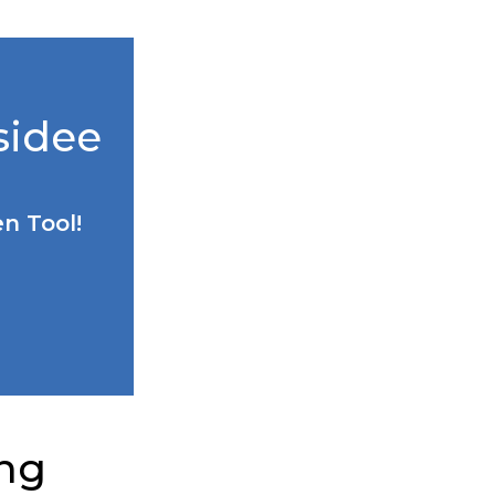
sidee
n Tool!
ung