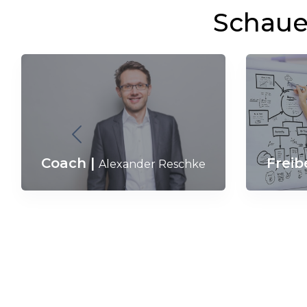
Schaue 
Freib
Coach
|
Alexander Reschke