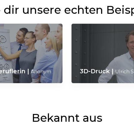
dir unsere echten Beis
eruflerin
|
3D-Druck
|
Anonym
Ulrich 
Bekannt aus