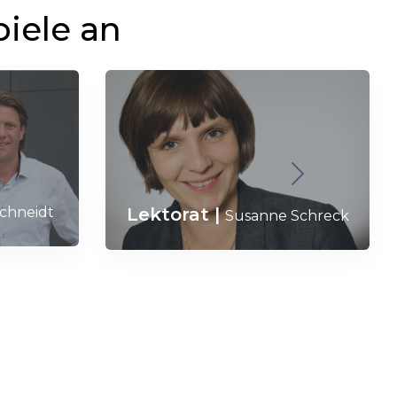
piele an
Lektorat
|
Schneidt
Susanne Schreck