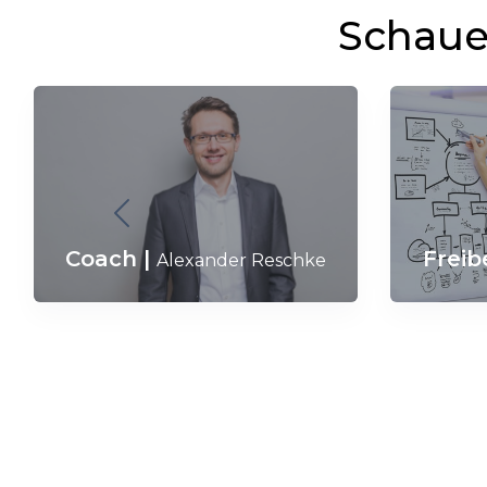
Schaue 
Freib
Coach
|
Alexander Reschke