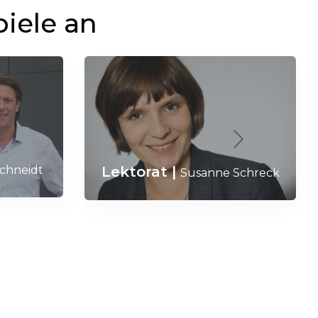
piele an
Lektorat
|
Schneidt
Susanne Schreck