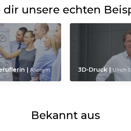
dir unsere echten Beis
eruflerin
|
3D-Druck
|
Anonym
Ulrich 
Bekannt aus