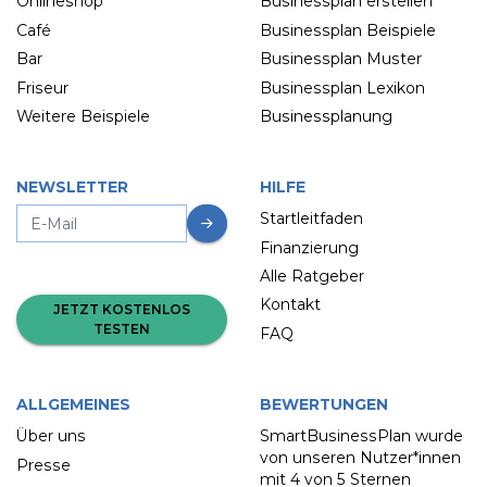
Onlineshop
Businessplan erstellen
Café
Businessplan Beispiele
Bar
Businessplan Muster
Friseur
Businessplan Lexikon
Weitere Beispiele
Businessplanung
NEWSLETTER
HILFE
Startleitfaden
Finanzierung
Alle Ratgeber
Kontakt
JETZT KOSTENLOS
TESTEN
FAQ
ALLGEMEINES
BEWERTUNGEN
Über uns
SmartBusinessPlan wurde
von unseren Nutzer*innen
Presse
mit
4 von 5 Sternen