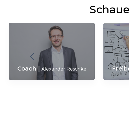
Schaue 
Freib
Coach
|
Alexander Reschke