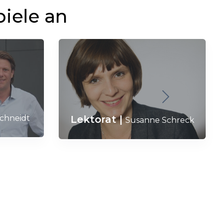
piele an
Lektorat
|
Schneidt
Susanne Schreck