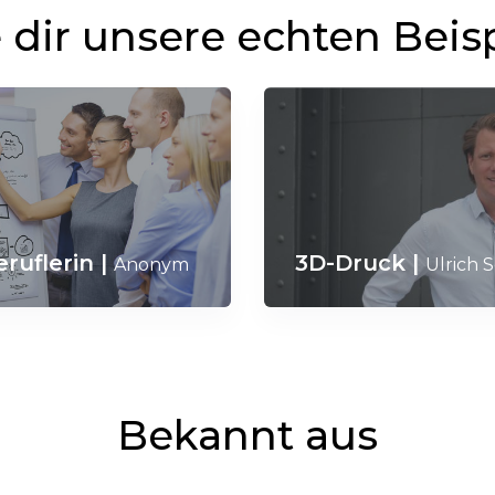
dir unsere echten Beis
eruflerin
|
3D-Druck
|
Anonym
Ulrich 
Bekannt aus