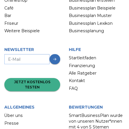
Onlineshop
Businessplan erstellen
Café
Businessplan Beispiele
Bar
Businessplan Muster
Friseur
Businessplan Lexikon
Weitere Beispiele
Businessplanung
NEWSLETTER
HILFE
Startleitfaden
Finanzierung
Alle Ratgeber
Kontakt
JETZT KOSTENLOS
TESTEN
FAQ
ALLGEMEINES
BEWERTUNGEN
Über uns
SmartBusinessPlan wurde
von unseren Nutzer*innen
Presse
mit
4 von 5 Sternen