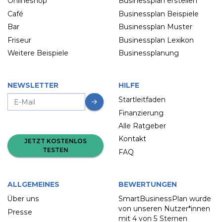
Onlineshop
Businessplan erstellen
Café
Businessplan Beispiele
Bar
Businessplan Muster
Friseur
Businessplan Lexikon
Weitere Beispiele
Businessplanung
NEWSLETTER
HILFE
Startleitfaden
Finanzierung
Alle Ratgeber
Kontakt
JETZT KOSTENLOS
TESTEN
FAQ
ALLGEMEINES
BEWERTUNGEN
Über uns
SmartBusinessPlan wurde
von unseren Nutzer*innen
Presse
mit
4 von 5 Sternen