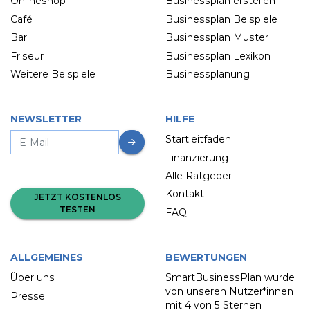
Onlineshop
Businessplan erstellen
Café
Businessplan Beispiele
Bar
Businessplan Muster
Friseur
Businessplan Lexikon
Weitere Beispiele
Businessplanung
NEWSLETTER
HILFE
Startleitfaden
Finanzierung
Alle Ratgeber
Kontakt
JETZT KOSTENLOS
TESTEN
FAQ
ALLGEMEINES
BEWERTUNGEN
Über uns
SmartBusinessPlan wurde
von unseren Nutzer*innen
Presse
mit
4 von 5 Sternen