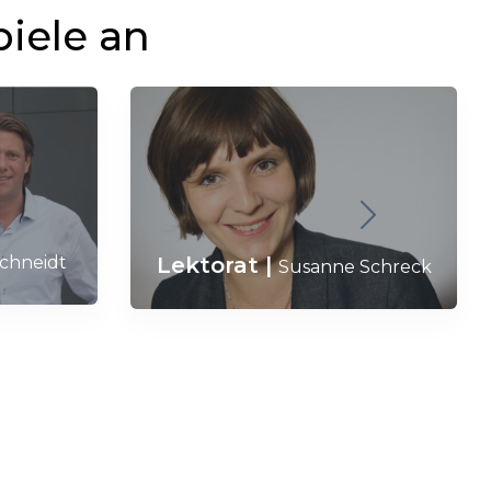
piele an
Lektorat
|
Schneidt
Susanne Schreck