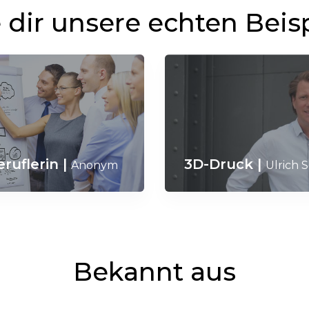
dir unsere echten Beis
eruflerin
|
3D-Druck
|
Anonym
Ulrich 
Bekannt aus