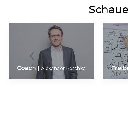
Schaue 
Freib
Coach
|
Alexander Reschke