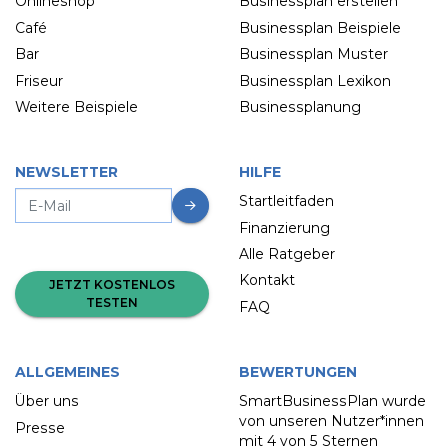
Onlineshop
Businessplan erstellen
Café
Businessplan Beispiele
Bar
Businessplan Muster
Friseur
Businessplan Lexikon
Weitere Beispiele
Businessplanung
NEWSLETTER
HILFE
Startleitfaden
Finanzierung
Alle Ratgeber
Kontakt
JETZT KOSTENLOS
TESTEN
FAQ
ALLGEMEINES
BEWERTUNGEN
Über uns
SmartBusinessPlan wurde
von unseren Nutzer*innen
Presse
mit
4 von 5 Sternen