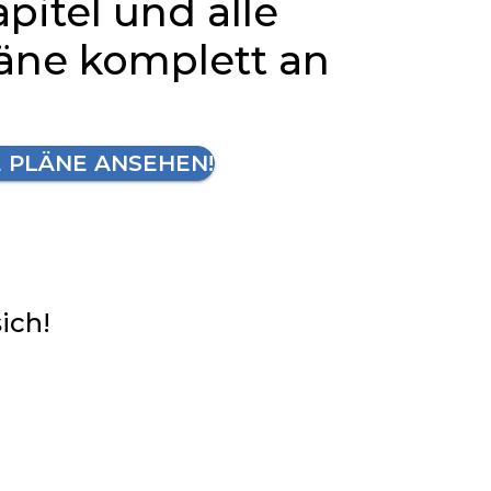
apitel und alle
läne komplett an
E PLÄNE ANSEHEN!
sich!