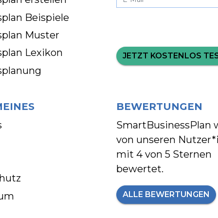
plan Beispiele
splan Muster
splan Lexikon
JETZT KOSTENLOS TE
splanung
MEINES
BEWERTUNGEN
s
SmartBusinessPlan 
von unseren Nutzer*
mit
4 von 5 Sternen
bewertet.
hutz
ALLE BEWERTUNGEN
sum