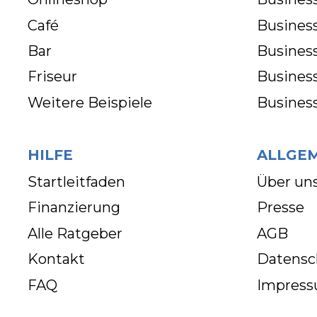
Café
Business
Bar
Busines
Friseur
Busines
Weitere Beispiele
Busines
HILFE
ALLGE
Startleitfaden
Über un
Finanzierung
Presse
Alle Ratgeber
AGB
Kontakt
Datensc
FAQ
Impres