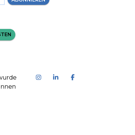
STEN
wurde
innen