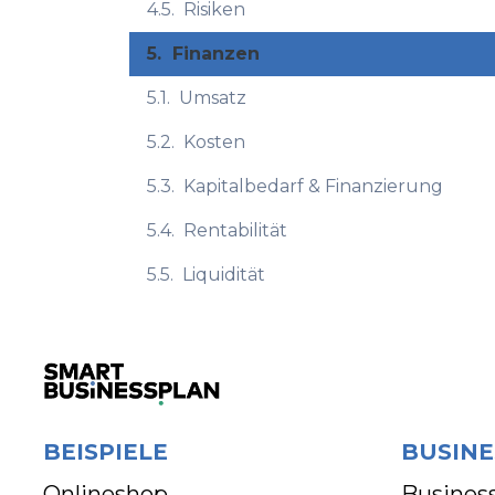
4.5.
Risiken
5.
Finanzen
5.1.
Umsatz
5.2.
Kosten
5.3.
Kapitalbedarf & Finanzierung
5.4.
Rentabilität
5.5.
Liquidität
BEISPIELE
BUSINE
Onlineshop
Business