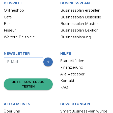
BEISPIELE
BUSINESSPLAN
Onlineshop
Businessplan erstellen
Café
Businessplan Beispiele
Bar
Businessplan Muster
Friseur
Businessplan Lexikon
Weitere Beispiele
Businessplanung
NEWSLETTER
HILFE
Startleitfaden
Finanzierung
Alle Ratgeber
Kontakt
JETZT KOSTENLOS
TESTEN
FAQ
ALLGEMEINES
BEWERTUNGEN
Über uns
SmartBusinessPlan wurde