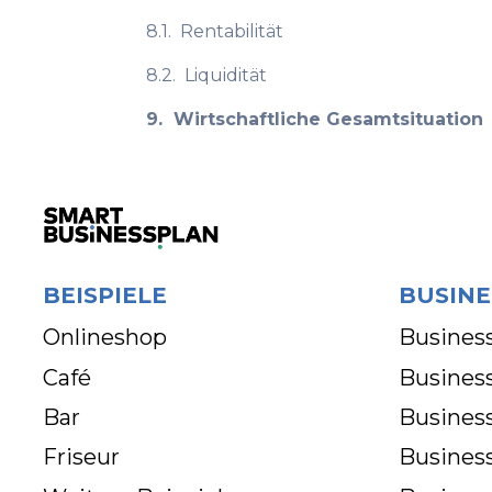
8.1.
Rentabilität
8.2.
Liquidität
9.
Wirtschaftliche Gesamtsituation
BEISPIELE
BUSINE
Onlineshop
Business
Café
Business
Bar
Busines
Friseur
Busines