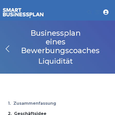
Businessplan
eines
Bewerbungscoaches
Liquidität
1.
Zusammenfassung
2.
Geschäftsidee