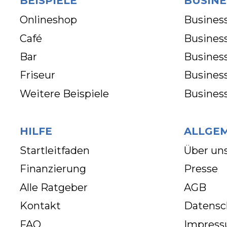
BEISPIELE
BUSINE
Onlineshop
Business
Café
Business
Bar
Busines
Friseur
Busines
Weitere Beispiele
Busines
HILFE
ALLGE
Startleitfaden
Über un
Finanzierung
Presse
Alle Ratgeber
AGB
Kontakt
Datensc
FAQ
Impres