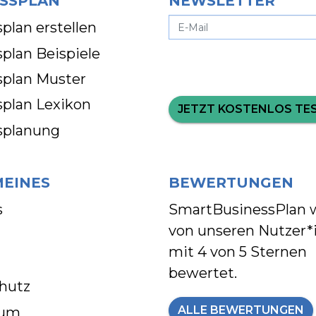
SSPLAN
NEWSLETTER
plan erstellen
plan Beispiele
splan Muster
splan Lexikon
JETZT KOSTENLOS TE
splanung
MEINES
BEWERTUNGEN
s
SmartBusinessPlan 
von unseren Nutzer*
mit
4 von 5 Sternen
bewertet.
hutz
ALLE BEWERTUNGEN
sum