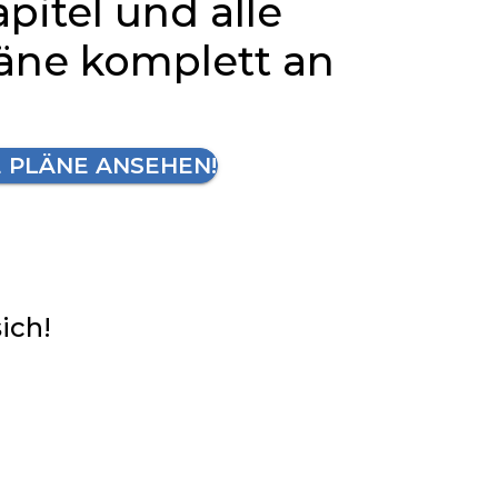
apitel und alle
läne komplett an
E PLÄNE ANSEHEN!
sich!