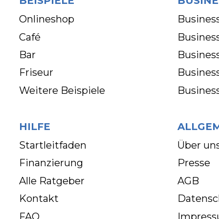
BEISPIELE
BUSINE
Onlineshop
Business
Café
Business
Bar
Busines
Friseur
Busines
Weitere Beispiele
Busines
HILFE
ALLGE
Startleitfaden
Über un
Finanzierung
Presse
Alle Ratgeber
AGB
Kontakt
Datensc
FAQ
Impres