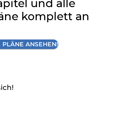
apitel und alle
läne komplett an
E PLÄNE ANSEHEN!
sich!