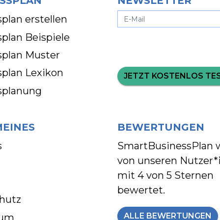
SSPLAN
NEWSLETTER
plan erstellen
plan Beispiele
splan Muster
splan Lexikon
JETZT KOSTENLOS TE
splanung
MEINES
BEWERTUNGEN
s
SmartBusinessPlan 
von unseren Nutzer*
mit
4 von 5 Sternen
bewertet.
hutz
ALLE BEWERTUNGEN
sum