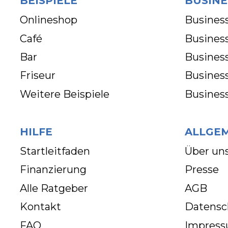
BEISPIELE
BUSINE
Onlineshop
Business
Café
Business
Bar
Busines
Friseur
Busines
Weitere Beispiele
Busines
HILFE
ALLGE
Startleitfaden
Über un
Finanzierung
Presse
Alle Ratgeber
AGB
Kontakt
Datensc
FAQ
Impres