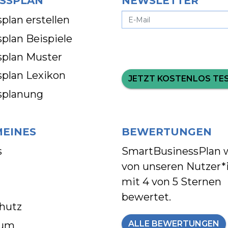
SSPLAN
NEWSLETTER
plan erstellen
plan Beispiele
splan Muster
splan Lexikon
JETZT KOSTENLOS TE
splanung
MEINES
BEWERTUNGEN
s
SmartBusinessPlan 
von unseren Nutzer*
mit
4 von 5 Sternen
bewertet.
hutz
ALLE BEWERTUNGEN
sum