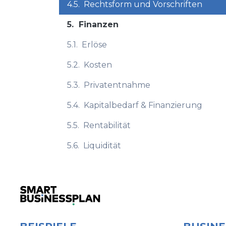
4.5.
Rechtsform und Vorschriften
5.
Finanzen
5.1.
Erlöse
5.2.
Kosten
5.3.
Privatentnahme
5.4.
Kapitalbedarf & Finanzierung
5.5.
Rentabilität
5.6.
Liquidität