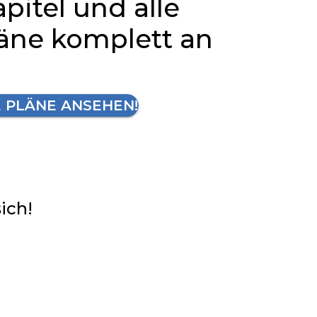
apitel und alle
läne komplett an
E PLÄNE ANSEHEN!
sich!