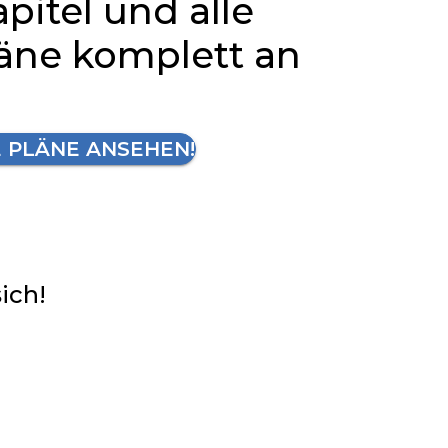
apitel und alle
läne komplett an
E PLÄNE ANSEHEN!
sich!