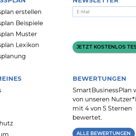
SSPLAN
NEWSLETTER
plan erstellen
plan Beispiele
splan Muster
splan Lexikon
JETZT KOSTENLOS TE
splanung
MEINES
BEWERTUNGEN
s
SmartBusinessPlan 
von unseren Nutzer*
mit
4 von 5 Sternen
bewertet.
hutz
ALLE BEWERTUNGEN
sum