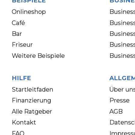
BEISPIELE
BUSINE
Onlineshop
Business
Café
Business
Bar
Busines
Friseur
Busines
Weitere Beispiele
Busines
HILFE
ALLGE
Startleitfaden
Über un
Finanzierung
Presse
Alle Ratgeber
AGB
Kontakt
Datensc
FAQ
Impres