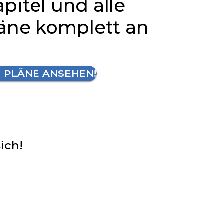
apitel und alle
läne komplett an
E PLÄNE ANSEHEN!
sich!