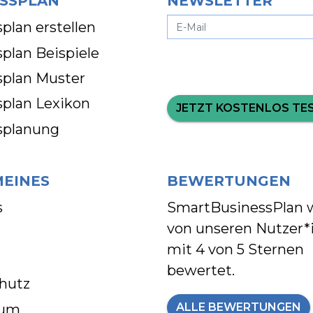
SSPLAN
NEWSLETTER
plan erstellen
plan Beispiele
splan Muster
splan Lexikon
JETZT KOSTENLOS TE
splanung
MEINES
BEWERTUNGEN
s
SmartBusinessPlan 
von unseren Nutzer*
mit
4 von 5 Sternen
bewertet.
hutz
ALLE BEWERTUNGEN
sum