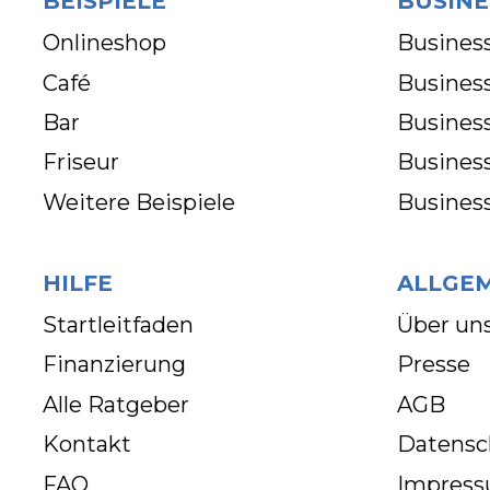
BEISPIELE
BUSINE
Onlineshop
Business
Café
Business
Bar
Busines
Friseur
Busines
Weitere Beispiele
Busines
HILFE
ALLGE
Startleitfaden
Über un
Finanzierung
Presse
Alle Ratgeber
AGB
Kontakt
Datensc
FAQ
Impres