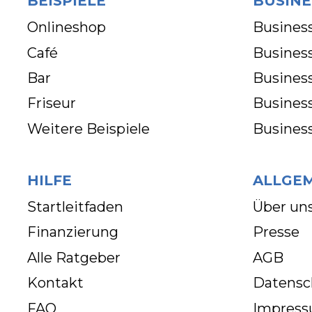
BEISPIELE
BUSINE
Onlineshop
Business
Café
Business
Bar
Busines
Friseur
Busines
Weitere Beispiele
Busines
HILFE
ALLGE
Startleitfaden
Über un
Finanzierung
Presse
Alle Ratgeber
AGB
Kontakt
Datensc
FAQ
Impres