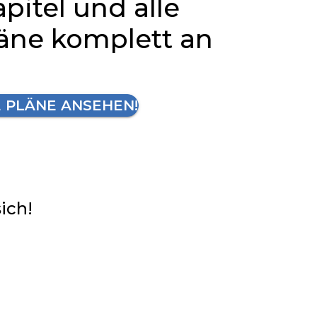
apitel und alle
läne komplett an
E PLÄNE ANSEHEN!
sich!