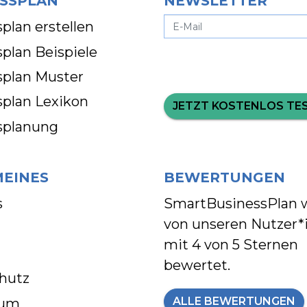
SSPLAN
NEWSLETTER
plan erstellen
plan Beispiele
splan Muster
splan Lexikon
JETZT KOSTENLOS TE
splanung
MEINES
BEWERTUNGEN
s
SmartBusinessPlan 
von unseren Nutzer*
mit
4 von 5 Sternen
bewertet.
hutz
ALLE BEWERTUNGEN
sum