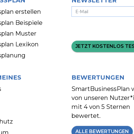
SSPLAN
NEWSLETTER
plan erstellen
plan Beispiele
splan Muster
splan Lexikon
JETZT KOSTENLOS TE
splanung
MEINES
BEWERTUNGEN
s
SmartBusinessPlan 
von unseren Nutzer*
mit
4 von 5 Sternen
bewertet.
hutz
ALLE BEWERTUNGEN
sum