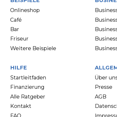
BEISPIELE
BUSINE
Onlineshop
Business
Café
Business
Bar
Busines
Friseur
Busines
Weitere Beispiele
Busines
HILFE
ALLGE
Startleitfaden
Über un
Finanzierung
Presse
Alle Ratgeber
AGB
Kontakt
Datensc
FAQ
Impres