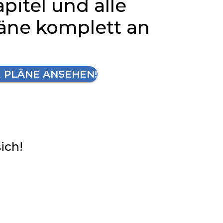
apitel und alle
läne komplett an
E PLÄNE ANSEHEN!
sich!