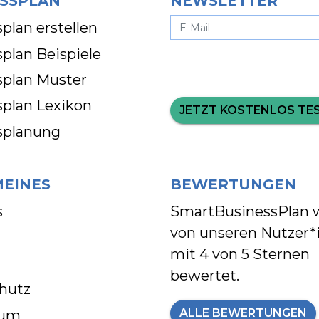
SSPLAN
NEWSLETTER
plan erstellen
plan Beispiele
splan Muster
splan Lexikon
JETZT KOSTENLOS TE
splanung
MEINES
BEWERTUNGEN
s
SmartBusinessPlan 
von unseren Nutzer*
mit
4 von 5 Sternen
bewertet.
hutz
ALLE BEWERTUNGEN
sum