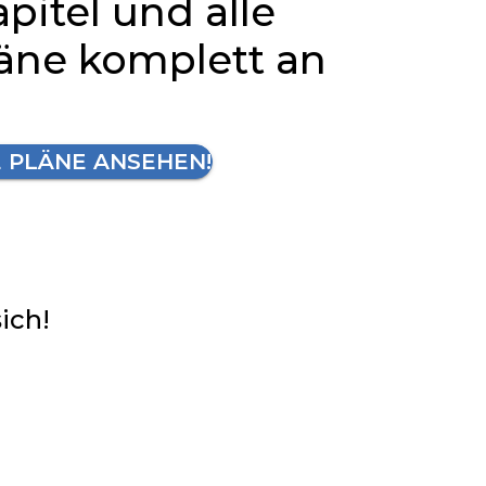
apitel und alle
läne komplett an
E PLÄNE ANSEHEN!
sich!