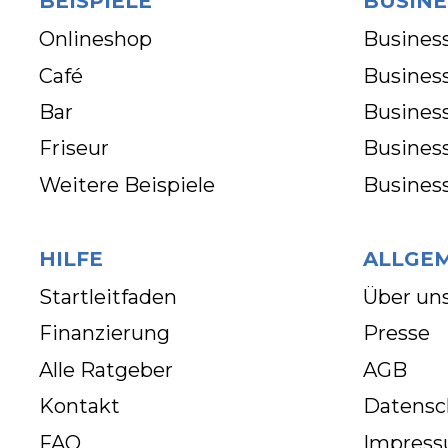
BEISPIELE
BUSINE
Onlineshop
Business
Café
Business
Bar
Busines
Friseur
Busines
Weitere Beispiele
Busines
HILFE
ALLGE
Startleitfaden
Über un
Finanzierung
Presse
Alle Ratgeber
AGB
Kontakt
Datensc
FAQ
Impres