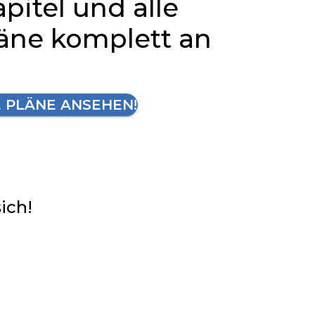
apitel und alle
läne komplett an
E PLÄNE ANSEHEN!
sich!