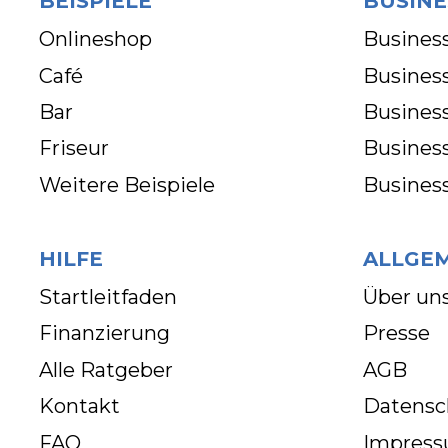
BEISPIELE
BUSINE
Onlineshop
Business
Café
Business
Bar
Busines
Friseur
Busines
Weitere Beispiele
Busines
HILFE
ALLGE
Startleitfaden
Über un
Finanzierung
Presse
Alle Ratgeber
AGB
Kontakt
Datensc
FAQ
Impres