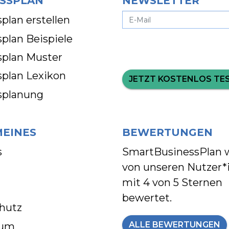
SSPLAN
NEWSLETTER
plan erstellen
plan Beispiele
splan Muster
splan Lexikon
JETZT KOSTENLOS TE
splanung
MEINES
BEWERTUNGEN
s
SmartBusinessPlan 
von unseren Nutzer*
mit
4 von 5 Sternen
bewertet.
hutz
ALLE BEWERTUNGEN
sum