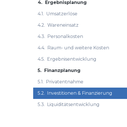
4.
Ergebnisplanung
4.1.
Umsatzerlöse
4.2.
Wareneinsatz
4.3.
Personalkosten
4.4.
Raum- und weitere Kosten
4.5.
Ergebnisentwicklung
5.
Finanzplanung
5.1.
Privatentnahme
5.2.
Investitionen & Finanzierung
5.3.
Liquiditätsentwicklung