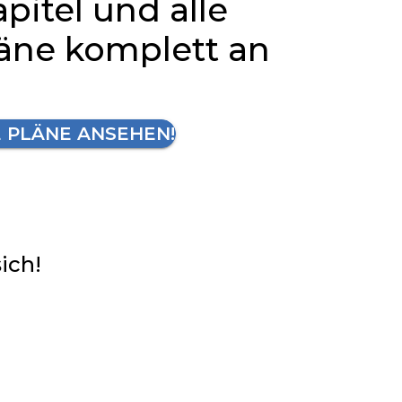
apitel und alle
läne komplett an
E PLÄNE ANSEHEN!
sich!