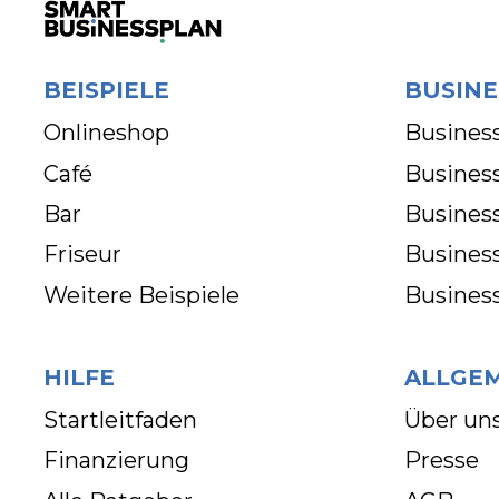
BEISPIELE
BUSINE
Onlineshop
Business
Café
Business
Bar
Busines
Friseur
Busines
Weitere Beispiele
Busines
HILFE
ALLGE
Startleitfaden
Über un
Finanzierung
Presse