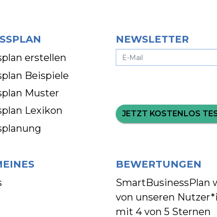
SSPLAN
NEWSLETTER
plan erstellen
plan Beispiele
splan Muster
splan Lexikon
JETZT KOSTENLOS TE
splanung
MEINES
BEWERTUNGEN
s
SmartBusinessPlan 
von unseren Nutzer*
mit
4 von 5 Sternen