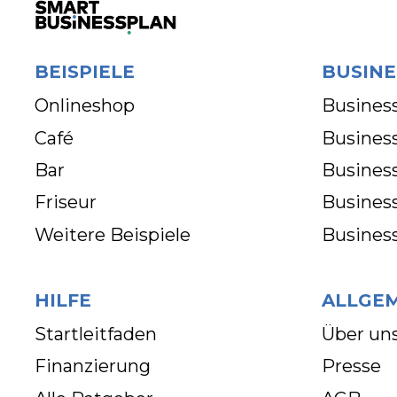
BEISPIELE
BUSINE
Onlineshop
Business
Café
Business
Bar
Busines
Friseur
Busines
Weitere Beispiele
Busines
HILFE
ALLGE
Startleitfaden
Über un
Finanzierung
Presse