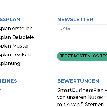
SSPLAN
NEWSLETTER
plan erstellen
plan Beispiele
splan Muster
splan Lexikon
JETZT KOSTENLOS TE
splanung
MEINES
BEWERTUNGEN
s
SmartBusinessPlan 
von unseren Nutzer*
mit
4 von 5 Sternen