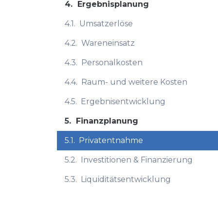
4.
Ergebnisplanung
4.1.
Umsatzerlöse
4.2.
Wareneinsatz
4.3.
Personalkosten
4.4.
Raum- und weitere Kosten
4.5.
Ergebnisentwicklung
5.
Finanzplanung
5.1.
Privatentnahme
5.2.
Investitionen & Finanzierung
5.3.
Liquiditätsentwicklung