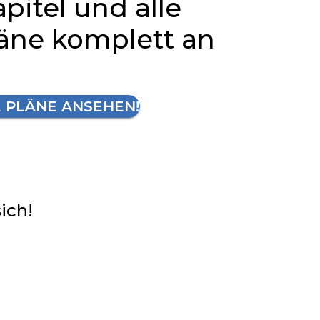
apitel und alle
läne komplett an
E PLÄNE ANSEHEN!
sich!