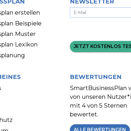
SSPLAN
NEWSLETTER
plan erstellen
plan Beispiele
splan Muster
splan Lexikon
JETZT KOSTENLOS TE
splanung
MEINES
BEWERTUNGEN
s
SmartBusinessPlan 
von unseren Nutzer*
mit
4 von 5 Sternen
bewertet.
hutz
ALLE BEWERTUNGEN
sum