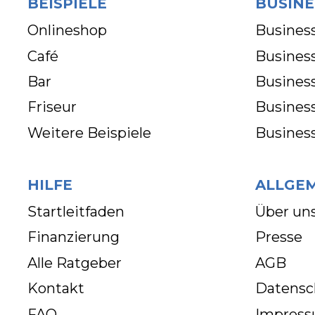
BEISPIELE
BUSINE
Onlineshop
Business
Café
Business
Bar
Busines
Friseur
Busines
Weitere Beispiele
Busines
HILFE
ALLGE
Startleitfaden
Über un
Finanzierung
Presse
Alle Ratgeber
AGB
Kontakt
Datensc
FAQ
Impres