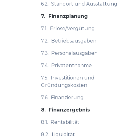
6.2.
Standort und Ausstattung
7.
Finanzplanung
7.1.
Erlöse/Vergütung
7.2.
Betriebsausgaben
7.3.
Personalausgaben
7.4.
Privatentnahme
7.5.
Investitionen und
Gründungskosten
7.6.
Finanzierung
8.
Finanzergebnis
8.1.
Rentabilität
8.2.
Liquidität