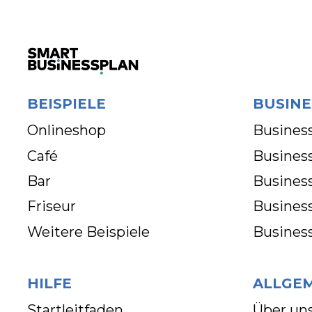
BEISPIELE
BUSINE
Onlineshop
Business
Café
Business
Bar
Busines
Friseur
Busines
Weitere Beispiele
Busines
HILFE
ALLGE
Startleitfaden
Über un