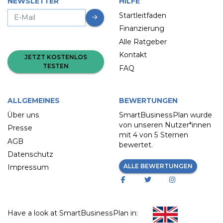
NEWSLETTER
HILFE
Startleitfaden
Finanzierung
Alle Ratgeber
Kontakt
JETZT KOSTENLOS
TESTEN
FAQ
ALLGEMEINES
BEWERTUNGEN
Über uns
SmartBusinessPlan wurde
von unseren Nutzer*innen
Presse
mit
4 von 5 Sternen
AGB
bewertet.
Datenschutz
ALLE BEWERTUNGEN
Impressum
Have a look at SmartBusinessPlan in: