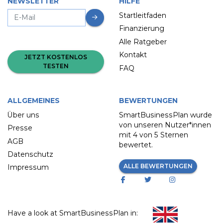
NEWSLETTER
HILFE
Startleitfaden
Finanzierung
Alle Ratgeber
Kontakt
JETZT KOSTENLOS
TESTEN
FAQ
ALLGEMEINES
BEWERTUNGEN
Über uns
SmartBusinessPlan wurde
von unseren Nutzer*innen
Presse
mit
4 von 5 Sternen
AGB
bewertet.
Datenschutz
ALLE BEWERTUNGEN
Impressum
Have a look at SmartBusinessPlan in: