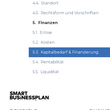
4.4.
Standort
4.5.
Rechtsform und Vorschriften
5.
Finanzen
5.1.
Erlöse
5.2.
Kosten
5.3.
Kapitalbedarf & Finanzierung
5.4.
Rentabilität
5.5.
Liquidität