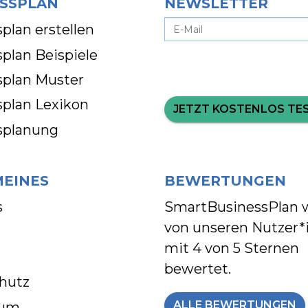
SSPLAN
NEWSLETTER
plan erstellen
plan Beispiele
splan Muster
splan Lexikon
JETZT KOSTENLOS TE
splanung
MEINES
BEWERTUNGEN
s
SmartBusinessPlan 
von unseren Nutzer*
mit
4 von 5 Sternen
bewertet.
hutz
ALLE BEWERTUNGEN
sum