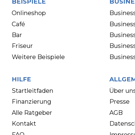
BEISPIELE
BUSINE
Onlineshop
Business
Café
Business
Bar
Busines
Friseur
Busines
Weitere Beispiele
Busines
HILFE
ALLGE
Startleitfaden
Über un
Finanzierung
Presse
Alle Ratgeber
AGB
Kontakt
Datensc
FAQ
Impres