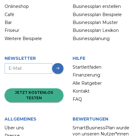
Onlineshop
Businessplan erstellen
Café
Businessplan Beispiele
Bar
Businessplan Muster
Friseur
Businessplan Lexikon
Weitere Beispiele
Businessplanung
NEWSLETTER
HILFE
Startleitfaden
Finanzierung
Alle Ratgeber
Kontakt
JETZT KOSTENLOS
TESTEN
FAQ
ALLGEMEINES
BEWERTUNGEN
Über uns
SmartBusinessPlan wurde
von unseren Nutzer*innen
Presse